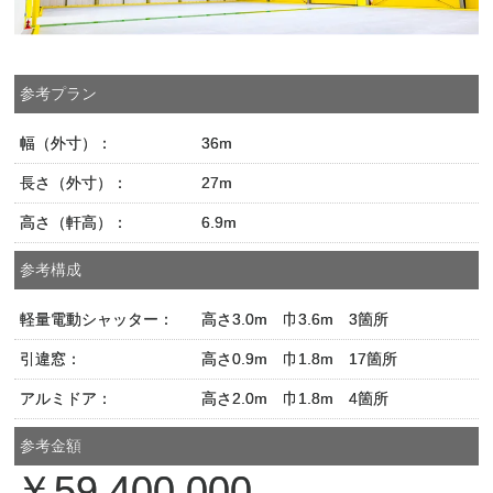
参考プラン
幅（外寸）：
36m
長さ（外寸）：
27m
高さ（軒高）：
6.9m
参考構成
軽量電動シャッター：
高さ3.0m 巾3.6m 3箇所
引違窓：
高さ0.9m 巾1.8m 17箇所
アルミドア：
高さ2.0m 巾1.8m 4箇所
参考金額
￥59,400,000